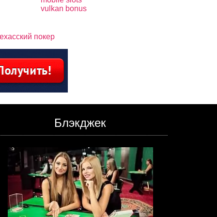
vulkan bonus
ехасский покер
Блэкджек