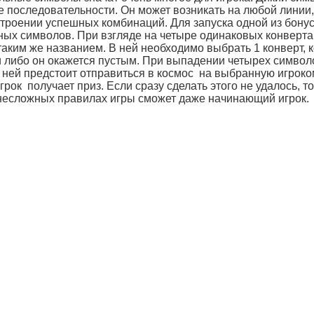
последовательности. Он может возникать на любой линии,
строении успешных комбинаций. Для запуска одной из бону
ных символов. При взгляде на четыре одинаковых конверт
таким же названием. В ней необходимо выбрать 1 конверт, 
ги либо он окажется пустым. При выпадении четырех символ
В ней предстоит отправиться в космос на выбранную игроко
рок получает приз. Если сразу сделать этого не удалось, т
 несложных правилах игры сможет даже начинающий игрок.