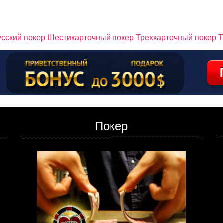
сский покер
Шестикарточный покер
Трехкарточный покер
Т
Покер