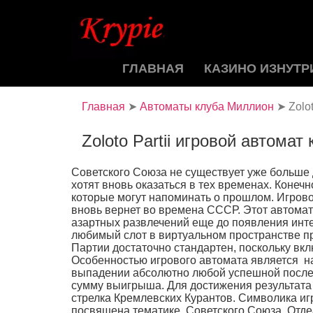
ГЛАВНАЯ
КАЗИНО ИЗНУТР
Главная
➤
Автоматы клуба Миллион
➤
Zolo
Zoloto Partii игровой автома
Советского Союза не существует уже больше 
хотят вновь оказаться в тех временах. Конеч
которые могут напоминать о прошлом. Игров
вновь вернет во времена СССР. Этот автома
азартных развлечений еще до появления инте
любимый слот в виртуальном пространстве п
Партии достаточно стандартен, поскольку вкл
Особенностью игрового автомата является на
выпадении абсолютно любой успешной послед
сумму выигрыша. Для достижения результата 
стрелка Кремлевских Курантов. Символика иг
посвящена тематике Советского Союза. Отдел