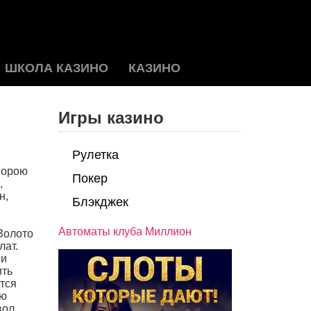
ШКОЛА КАЗИНО
КАЗИНО
Игры казино
Рулетка
порою
Покер
,
н,
Блэкджек
Автоматы клуба Миллион
Золото
лат.
ри
ить
тся
ью
вол