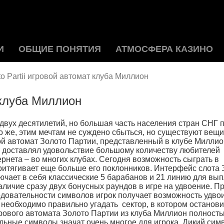
И
ОБЩИЕ ПОНЯТИЯ
АТМОСФЕРА КАЗИНО
to Partii игровой автомат клуба Миллион
т клуба Миллион
двух десятилетий, но большая часть населения стран СНГ 
но же, этим мечтам не суждено сбыться, но существуют вещи
ой автомат Золото Партии, представленный в клубе Миллио
т доставлял удовольствие большому количеству любителей
рнета – во многих клубах. Сегодня возможность сыграть в
ритягивает еще больше его поклонников. Интерфейс слота 
ючает в себя классические 5 барабанов и 21 линию для вып
личие сразу двух бонусных раундов в игре на удвоение. П
овательности символов игрок получает возможность удво
необходимо правильно угадать сектор, в котором останови
рового автомата Золото Партии из клуба Миллион полност
ьные символы значат очень многое для игрока. Дикий сим