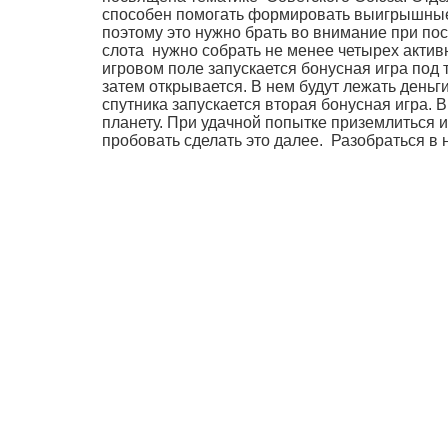
способен помогать формировать выигрышные 
поэтому это нужно брать во внимание при по
слота нужно собрать не менее четырех актив
игровом поле запускается бонусная игра под 
затем открывается. В нем будут лежать день
спутника запускается вторая бонусная игра. 
планету. При удачной попытке приземлиться иг
пробовать сделать это далее. Разобраться в