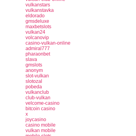
vulkanstars
vulkanstavka
eldorado
gmsdeluxe
maxbetslots
vulkan24
volcanovip
casino-vulkan-online
admiral777
pharaonbet
slava
gmslots
anonym
slot-vulkan
slotozal
pobeda
vulkanclub
club-vulkan
velcome-casino
bitcoin casino
x
joycasino
casino mobile
vulkan mobile
mobile slots