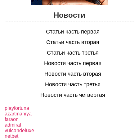
Новости
Статьи часть первая
Статьи часть вторая
Статьи часть третья
Новости часть первая
Новости часть вторая
Новости часть третья
Новости часть четвертая
playfortuna
azartmaniya
faraon
admiral
vulcandeluxe
netbet