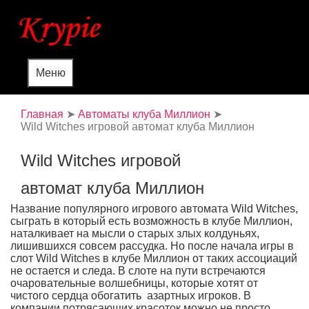
Меню
Главная
➤
Автоматы клуба Миллион
➤
Wild Witches игровой автомат клуба Миллион
Wild Witches игровой
автомат клуба Миллион
Название популярного игрового автомата Wild Witches,
сыграть в который есть возможность в клубе Миллион,
наталкивает на мысли о старых злых колдуньях,
лишившихся совсем рассудка. Но после начала игры в
слот Wild Witches в клубе Миллион от таких ассоциаций
не остается и следа. В слоте на пути встречаются
очаровательные волшебницы, которые хотят от
чистого сердца обогатить азартных игроков. В
компании потрясающих красоток можно не просто