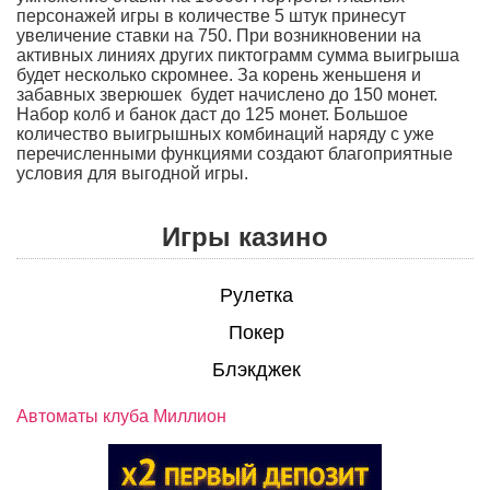
персонажей игры в количестве 5 штук принесут
увеличение ставки на 750. При возникновении на
активных линиях других пиктограмм сумма выигрыша
будет несколько скромнее. За корень женьшеня и
забавных зверюшек будет начислено до 150 монет.
Набор колб и банок даст до 125 монет. Большое
количество выигрышных комбинаций наряду с уже
перечисленными функциями создают благоприятные
условия для выгодной игры.
Игры казино
Рулетка
Покер
Блэкджек
Автоматы клуба Миллион