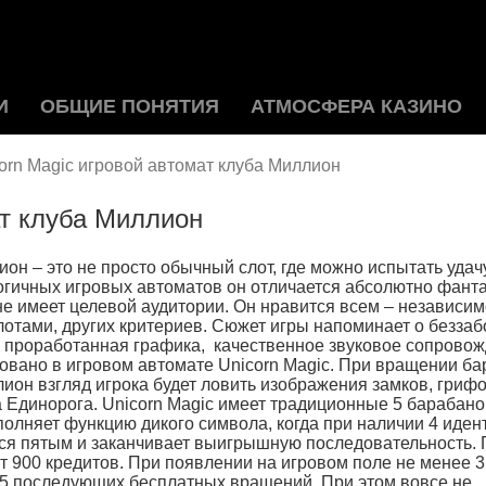
И
ОБЩИЕ ПОНЯТИЯ
АТМОСФЕРА КАЗИНО
orn Magic игровой автомат клуба Миллион
ат клуба Миллион
ион – это не просто обычный слот, где можно испытать удач
огичных игровых автоматов он отличается абсолютно фант
не имеет целевой аудитории. Он нравится всем – независим
лотами, других критериев. Сюжет игры напоминает о безза
но проработанная графика, качественное звуковое сопровож
зовано в игровом автомате Unicorn Magic. При вращении б
лион взгляд игрока будет ловить изображения замков, гриф
 Единорога. Unicorn Magic имеет традиционные 5 барабано
олняет функцию дикого символа, когда при наличии 4 иден
тся пятым и заканчивает выигрышную последовательность.
т 900 кредитов. При появлении на игровом поле не менее 3
15 последующих бесплатных вращений. При этом вовсе не