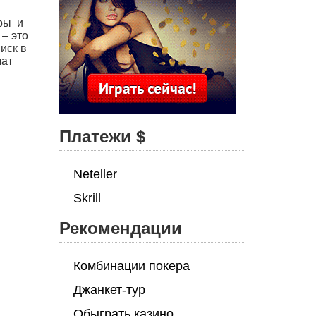
ры и
– это
иск в
лат
Платежи $
Neteller
Skrill
Рекомендации
Комбинации покера
Джанкет-тур
Обыграть казино