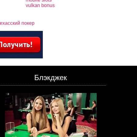
vulkan bonus
ехасский покер
Блэкджек