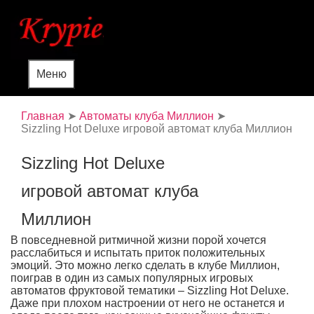
Меню
Главная
➤
Автоматы клуба Миллион
➤
Sizzling Hot Deluxe игровой автомат клуба Миллион
Sizzling Hot Deluxe
игровой автомат клуба
Миллион
В повседневной ритмичной жизни порой хочется
расслабиться и испытать приток положительных
эмоций. Это можно легко сделать в клубе Миллион,
поиграв в один из самых популярных игровых
автоматов фруктовой тематики – Sizzling Hot Deluxe.
Даже при плохом настроении от него не останется и