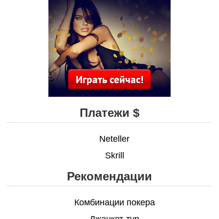
Платежи $
Neteller
Skrill
Рекомендации
Комбинации покера