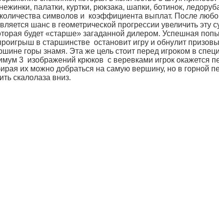
ежинки, палатки, куртки, рюкзака, шапки, ботинок, ледоруб
т количества символов и коэффициента выплат. После любо
вляется шанс в геометрической прогрессии увеличить эту с
, которая будет «старше» загаданной дилером. Успешная поп
 проигрыш в старшинстве остановит игру и обнулит призовы
ршине горы знамя. Эта же цель стоит перед игроком в спец
нимум 3 изображений крюков с веревками игрок окажется п
ирая их можно добраться на самую вершину, но в горной 
ить скалолаза вниз.