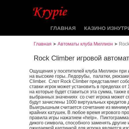
ГЛАВНАЯ
КАЗИНО ИЗНУТР
Главная
➤
Автоматы клуба Миллион
➤
Rock
Rock Climber игровой автома
Ощущения у посетителей клуба Миллион при иг
на высокие горы. Ледорубы, палатки, рюкзак
Climber. Слот Rock Climber представляет соб
ставки игрок может установить в пределах от
на которые будет ставиться эта сумма, такж
выбранных значениях со счет игрока может сп
будут зачислены 1000 виртуальных кредитов 
Выигрышным считается сочетание из минимум
крайних катушек. В любое время игрового пр
правила игры нажатием «help». Пиктограмма
дикого символа, способного заменять друг
ожидаемой картинкой для игрока является из