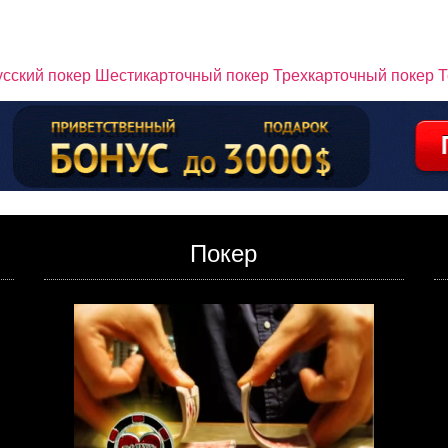
сский покер
Шестикарточный покер
Трехкарточный покер
Т
Покер