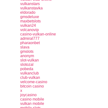
vulkanstars
vulkanstavka
eldorado
gmsdeluxe
maxbetslots
vulkan24
volcanovip
casino-vulkan-online
admiral777
pharaonbet
slava
gmslots
anonym
slot-vulkan
slotozal
pobeda
vulkanclub
club-vulkan
velcome-casino
bitcoin casino
x
joycasino
casino mobile
vulkan mobile
mobile slots