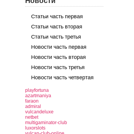
Новости
Статьи часть первая
Статьи часть вторая
Статьи часть третья
Новости часть первая
Новости часть вторая
Новости часть третья
Новости часть четвертая
playfortuna
azartmaniya
faraon
admiral
vulcandeluxe
netbet
multigaminator-club
luxorslots
vulcan-club-online