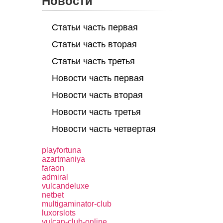
Новости
Статьи часть первая
Статьи часть вторая
Статьи часть третья
Новости часть первая
Новости часть вторая
Новости часть третья
Новости часть четвертая
playfortuna
azartmaniya
faraon
admiral
vulcandeluxe
netbet
multigaminator-club
luxorslots
vulcan-club-online