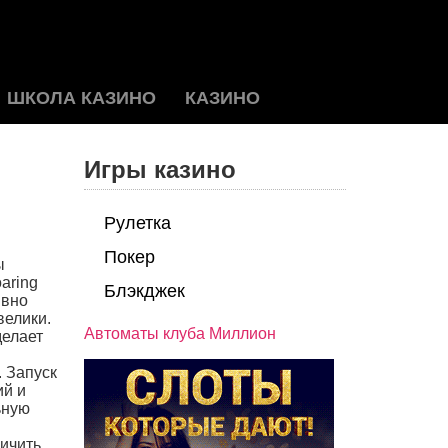
ШКОЛА КАЗИНО
КАЗИНО
Игры казино
Рулетка
Покер
ы
aring
Блэкджек
ивно
велики.
Автоматы клуба Миллион
делает
 Запуск
ий и
ьную
личить