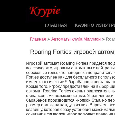
ГЛАВНАЯ
КАЗИНО ИЗНУТР
Главная
➤
Автоматы клуба Миллион
➤
Roar
Roaring Forties игровой авто
Игровой автомат Roaring Forties придется по
классическим игровым автоматам с нейтрал
сороковые годы, что наверняка понравится л
Forties доступен как для бесплатного использ
имеет классические 5 барабанов и нестандар
Кроме того, игроку предоставлен на выбор шир
автомат Roaring Forties очень привлекатель
финансовыми возможностями. Управление игр
барабанов производится кнопкой Start, но пе
размер ставки на каждую из них. Впрочем, в
клавишу, которая сразу установит максималь
сочетания символов игрок получает право на 