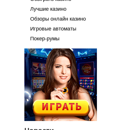
Лучшие казино
Обзоры онлайн казино
Игровые автоматы
Покер-румы