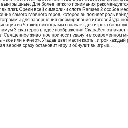
я выигрышные. Для более четкого понимания рекомендуетс
 выплат. Среди всей символики слота Ramses 2 особое мес
ение самого главного героя, которое выполняет роль вайл
ктограммы для завершения формирования итоговой удачно
инация из 5 таких пиктограмм означает для игрока большую
нимум 3 скаттеров в идее изображения Скарабея означает 
в. Священное животное приносит удачу и в современном ми
 «все или ничего». Угадав цвет масти карты, игрок каждый 
ая версия сразу остановит игру и обнулит выигрыш.