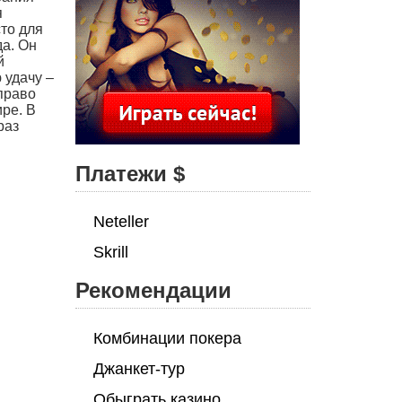
я
то для
да. Он
й
 удачу –
право
ре. В
раз
Платежи $
Neteller
Skrill
Рекомендации
Комбинации покера
Джанкет-тур
Обыграть казино