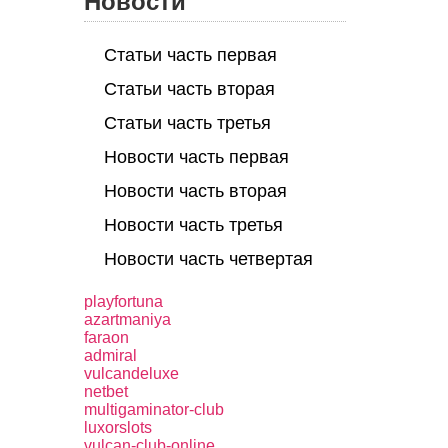
Новости
Статьи часть первая
Статьи часть вторая
Статьи часть третья
Новости часть первая
Новости часть вторая
Новости часть третья
Новости часть четвертая
playfortuna
azartmaniya
faraon
admiral
vulcandeluxe
netbet
multigaminator-club
luxorslots
vulcan-club-online