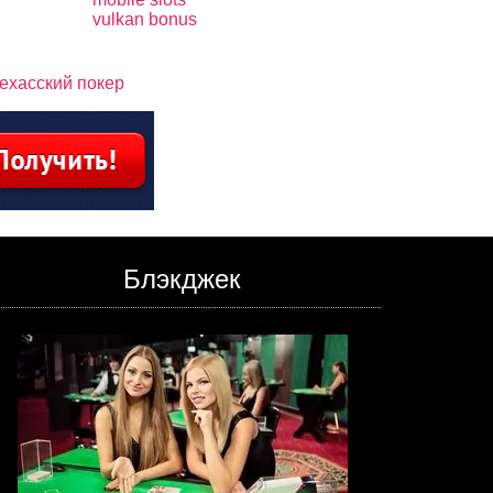
vulkan bonus
ехасский покер
Блэкджек