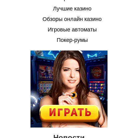
Лучшие казино
Обзоры онлайн казино
Игровые автоматы
Покер-румы
Новости