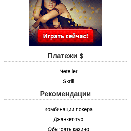
Платежи $
Neteller
Skrill
Рекомендации
Комбинации покера
Джанкет-тур
Обыграть казино