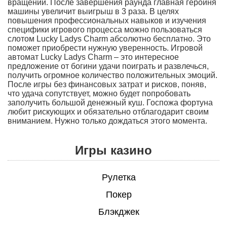
вращений. После завершения раунда главная героиня
машины увеличит выигрыш в 3 раза. В целях
повышения профессиональных навыков и изучения
специфики игрового процесса можно пользоваться
слотом Lucky Ladys Charm абсолютно бесплатно. Это
поможет приобрести нужную уверенность. Игровой
автомат Lucky Ladys Charm – это интересное
предложение от богини удачи поиграть и развлечься,
получить огромное количество положительных эмоций.
После игры без финансовых затрат и рисков, поняв,
что удача сопутствует, можно будет попробовать
заполучить большой денежный куш. Госпожа фортуна
любит рискующих и обязательно отблагодарит своим
вниманием. Нужно только дождаться этого момента.
Игры казино
Рулетка
Покер
Блэкджек