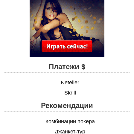
Платежи $
Neteller
Skrill
Рекомендации
Комбинации покера
Джанкет-тур