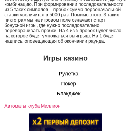
комбинацию. При формировании последовательности
из 5 таких символов – пробок сумма первоначальной
ставки увеличится в 5000 раз. Помимо этого, 3 таких
пиктограммы на игровом поле означают старт
бонусной игры, где нужно последовательно
переворачивать пробки. На 4 из 5 пробок будет число,
на которое будет умножаться выигрыш. На 1 будет
надпись, оповещающая об окончании раунда.
Игры казино
Рулетка
Покер
Блэкджек
Автоматы клуба Миллион