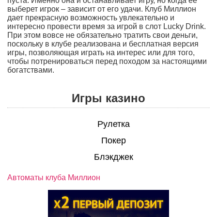
пуста. Именно она и останавливает игру, но когда ее
выберет игрок – зависит от его удачи. Клуб Миллион
дает прекрасную возможность увлекательно и
интересно провести время за игрой в слот Lucky Drink.
При этом вовсе не обязательно тратить свои деньги,
поскольку в клубе реализована и бесплатная версия
игры, позволяющая играть на интерес или для того,
чтобы потренироваться перед походом за настоящими
богатствами.
Игры казино
Рулетка
Покер
Блэкджек
Автоматы клуба Миллион