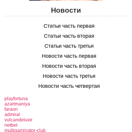
Новости
Статьи часть первая
Статьи часть вторая
Статьи часть третья
Новости часть первая
Новости часть вторая
Новости часть третья
Новости часть четвертая
playfortuna
azartmaniya
faraon
admiral
vulcandeluxe
netbet
multigaminator-club