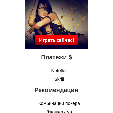
Платежи $
Neteller
Skrill
Рекомендации
Комбинации покера
Джанкет-тур