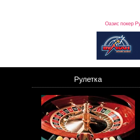
Оазис покер
Ру
Рулетка