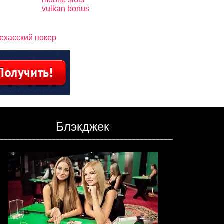
vulkan bonus
ехасский покер
Блэкджек