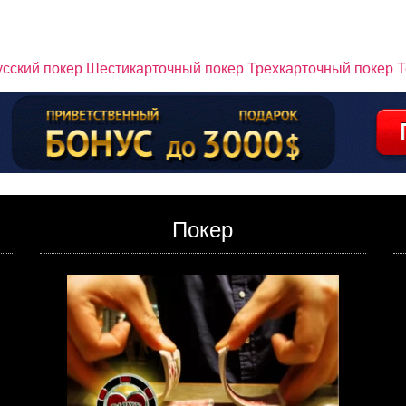
сский покер
Шестикарточный покер
Трехкарточный покер
Т
Покер