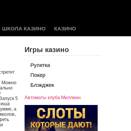
ШКОЛА КАЗИНО
КАЗИНО
Игры казино
Рулетка
стретят
Покер
. Можно
Блэкджек
мально
0
Автоматы клуба Миллион
Запуск 5
авиша
сумме, а
мволов,
реть
ки