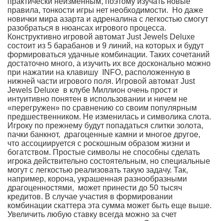
практически неизменным, поэтому изучать новые
правила, тонкости игры нет необходимости. Но даже
новички мира азарта и адреналина с легкостью смогут
разобраться в нюансах игрового процесса.
Конструктивно игровой автомат Just Jewels Deluxe
состоит из 5 барабанов и 9 линий, на которых и будут
формироваться удачные комбинации. Таких сочетаний
достаточно много, а изучить их все досконально можно
при нажатии на клавишу INFO, расположенную в
нижней части игрового поля. Игровой автомат Just
Jewels Deluxe в клубе Миллион очень прост и
интуитивно понятен в использовании и ничем не
«перегружен» по сравнению со своим популярным
предшественником. Не изменилась и символика слота.
Игроку по прежнему будут попадаться слитки золота,
пачки банкнот, драгоценные камни и многое другое,
что ассоциируется с роскошным образом жизни и
богатством. Простые символы не способны сделать
игрока действительно состоятельным, но специальные
могут с легкостью реализовать такую задачу. Так,
например, корона, украшенная разнообразными
драгоценностями, может принести до 50 тысяч
кредитов. В случае участия в формировании
комбинации скаттера эта сумма может быть еще выше.
Увеличить любую ставку всегда можно за счет