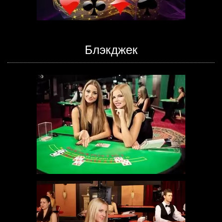
Блэкджек