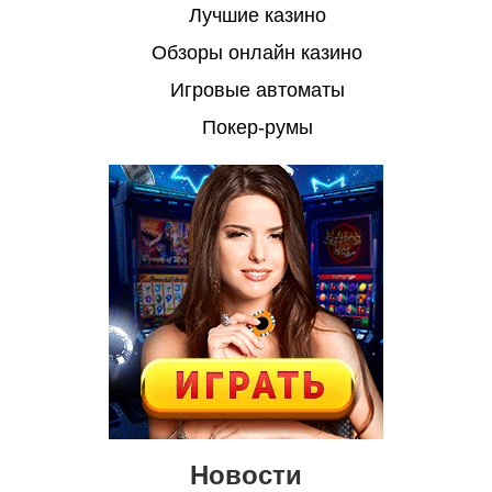
Лучшие казино
Обзоры онлайн казино
Игровые автоматы
Покер-румы
Новости