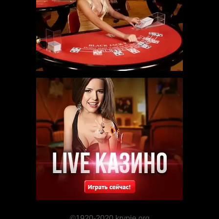
©1920-2020 krypie.org