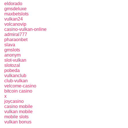
eldorado
gmsdeluxe
maxbetslots
vulkan24
volcanovip
casino-vulkan-online
admiral777
pharaonbet
slava
gmslots
anonym
slot-vulkan
slotozal
pobeda
vulkanclub
club-vulkan
velcome-casino
bitcoin casino
x
joycasino
casino mobile
vulkan mobile
mobile slots
vulkan bonus