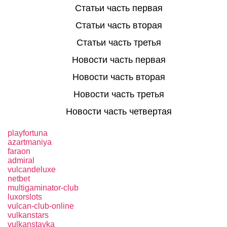
Статьи часть первая
Статьи часть вторая
Статьи часть третья
Новости часть первая
Новости часть вторая
Новости часть третья
Новости часть четвертая
playfortuna
azartmaniya
faraon
admiral
vulcandeluxe
netbet
multigaminator-club
luxorslots
vulcan-club-online
vulkanstars
vulkanstavka