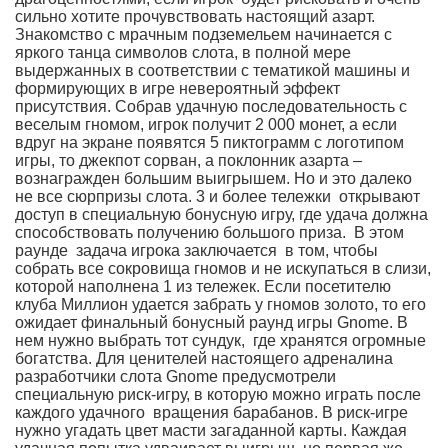
сильно хотите прочувствовать настоящий азарт.
Знакомство с мрачным подземельем начинается с
яркого танца символов слота, в полной мере
выдержанных в соответствии с тематикой машины и
формирующих в игре невероятный эффект
присутствия. Собрав удачную последовательность с
веселым гномом, игрок получит 2 000 монет, а если
вдруг на экране появятся 5 пиктограмм с логотипом
игры, то джекпот сорван, а поклонник азарта –
вознагражден большим выигрышем. Но и это далеко
не все сюрпризы слота. 3 и более тележки открывают
доступ в специальную бонусную игру, где удача должна
способствовать получению большого приза. В этом
раунде задача игрока заключается в том, чтобы
собрать все сокровища гномов и не искупаться в слизи,
которой наполнена 1 из тележек. Если посетителю
клуба Миллион удается забрать у гномов золото, то его
ожидает финальный бонусный раунд игры Gnome. В
нем нужно выбрать тот сундук, где хранятся огромные
богатства. Для ценителей настоящего адреналина
разработчики слота Gnome предусмотрели
специальную риск-игру, в которую можно играть после
каждого удачного вращения барабанов. В риск-игре
нужно угадать цвет масти загаданной карты. Каждая