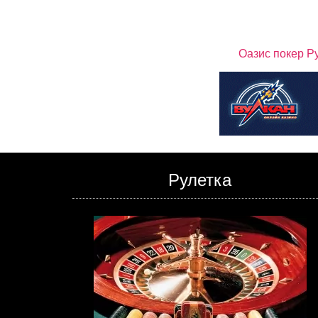
Оазис покер
Ру
Рулетка