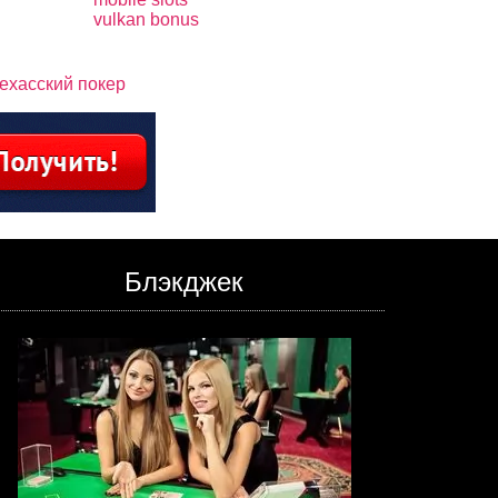
vulkan bonus
ехасский покер
Блэкджек