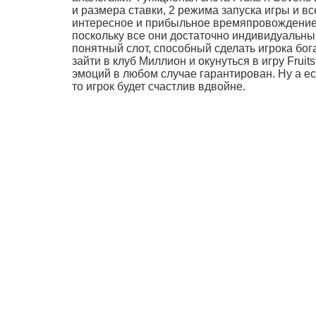
и размера ставки, 2 режима запуска игры и в
интересное и прибыльное времяпровождение.
поскольку все они достаточно индивидуальны.
понятный слот, способный сделать игрока бо
зайти в клуб Миллион и окунуться в игру Frui
эмоций в любом случае гарантирован. Ну а е
то игрок будет счастлив вдвойне.