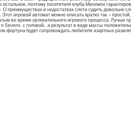
се остальное, поэтому посетителя клуба Миллион гарантиро
 О преимуществах и недостатках слота судить довольно с
 Этот игровой автомат можно описать кратко так – простой,
гатым во время увлекательного игрового процесса. Лучше п
ts n Sevens с головой, а результат в виде массы положител
сли фортуна будет сопровождать любителя азартных развле