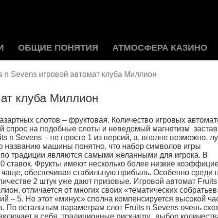
И
ОБЩИЕ ПОНЯТИЯ
АТМОСФЕРА КАЗИНО
ts n Sevens игровой автомат клуба Миллион
омат клуба Миллион
азартных слотов – фруктовая. Количество игровых автомат
ий спрос на подобные слоты и неведомый магнетизм застав
ts n Sevens – не просто 1 из версий, а, вполне возможно, 
по названию машины понятно, что набор символов игры
 по традиции являются самыми желанными для игрока. В
00 ставок. Фрукты имеют несколько более низкие коэффицие
 чаще, обеспечивая стабильную прибыль. Особенно среди 
личестве 2 штук уже дают призовые. Игровой автомат Fruits
лион, отличается от многих своих «тематических собратьев
 – 5. Но этот «минус» сполна компенсируется высокой ча
По остальным параметрам слот Fruits n Sevens очень схо
 включает в себя традиционные риск-игру, выбор количеств