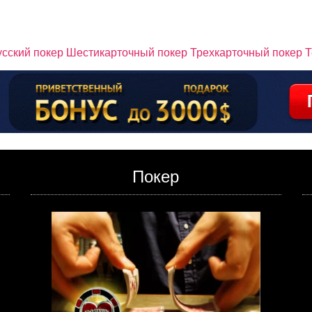
сский покер
Шестикарточный покер
Трехкарточный покер
Т
Покер