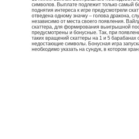
символов. Выплате подлежит только самый б
поднятия интереса к игре предусмотрели скат
отведена одному значку – голова дракона, с
независимо от места своего появления. Вайл
скаттера, для формирования выигрышной пос
предусмотрены и бонусные. Так, при появлен
таких вращений скаттеры на 1 и 5 барабана
недостающие символы. Бонусная игра запуска
необходимо указать на сундук, в котором хра