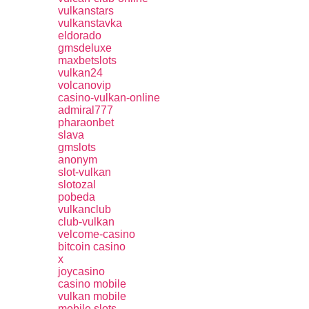
vulkanstars
vulkanstavka
eldorado
gmsdeluxe
maxbetslots
vulkan24
volcanovip
casino-vulkan-online
admiral777
pharaonbet
slava
gmslots
anonym
slot-vulkan
slotozal
pobeda
vulkanclub
club-vulkan
velcome-casino
bitcoin casino
x
joycasino
casino mobile
vulkan mobile
mobile slots