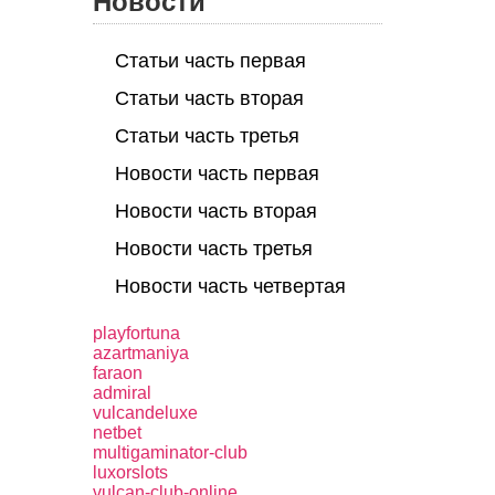
Новости
Статьи часть первая
Статьи часть вторая
Статьи часть третья
Новости часть первая
Новости часть вторая
Новости часть третья
Новости часть четвертая
playfortuna
azartmaniya
faraon
admiral
vulcandeluxe
netbet
multigaminator-club
luxorslots
vulcan-club-online