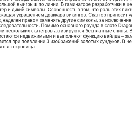
ольшой выигрыш по линии. В гаминаторе разработчики в ц
тер и дикий символы. Особенность в том, что роль этих пик
лужащая украшением драккара викингов. Скаттер приносит у
д наделен правом заменять другие символы, за исключени
ледовательности. Помимо основного раунда в слоте Dragon
ии нескольких скатетров активируются бесплатные спины. 
х остаются недвижимыми и выполняют функцию вайлда – за
ется при появлении 3 изображений золотых сундуков. В не
нятся сокровища.