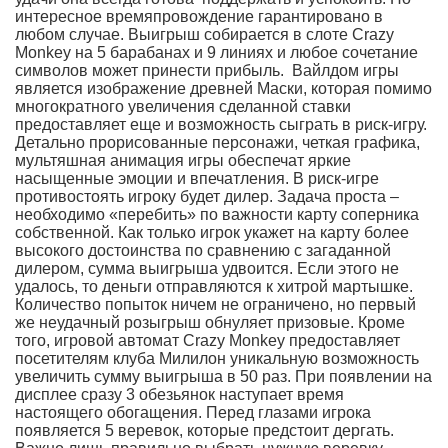
интересное времяпровождение гарантировано в
любом случае. Выигрыш собирается в слоте Crazy
Monkey на 5 барабанах и 9 линиях и любое сочетание
символов может принести прибыль. Вайлдом игры
является изображение древней Маски, которая помимо
многократного увеличения сделанной ставки
предоставляет еще и возможность сыграть в риск-игру.
Детально прорисованные персонажи, четкая графика,
мультяшная анимация игры обеспечат яркие
насыщенные эмоции и впечатления. В риск-игре
противостоять игроку будет дилер. Задача проста –
необходимо «перебить» по важности карту соперника
собственной. Как только игрок укажет на карту более
высокого достоинства по сравнению с загаданной
дилером, сумма выигрыша удвоится. Если этого не
удалось, то деньги отправляются к хитрой мартышке.
Количество попыток ничем не ограничено, но первый
же неудачный розыгрыш обнуляет призовые. Кроме
того, игровой автомат Crazy Monkey предоставляет
посетителям клуба Милилон уникальную возможность
увеличить сумму выигрыша в 50 раз. При появлении на
дисплее сразу 3 обезьянок наступает время
настоящего обогащения. Перед глазами игрока
появляется 5 веревок, которые предстоит дергать.