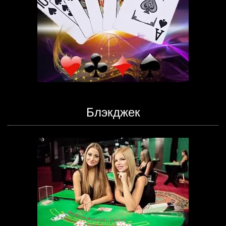
Блэкджек