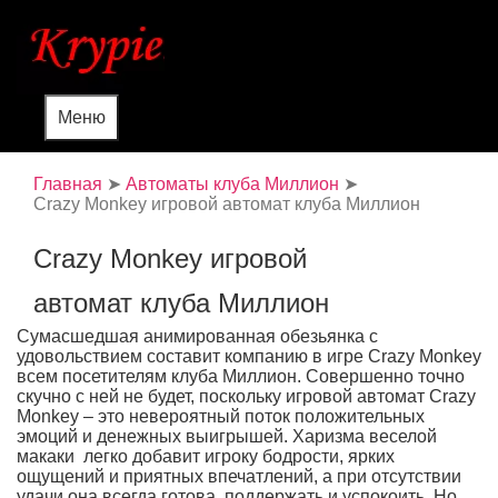
Меню
Главная
➤
Автоматы клуба Миллион
➤
Crazy Monkey игровой автомат клуба Миллион
Crazy Monkey игровой
автомат клуба Миллион
Сумасшедшая анимированная обезьянка с
удовольствием составит компанию в игре Crazy Monkey
всем посетителям клуба Миллион. Совершенно точно
скучно с ней не будет, поскольку игровой автомат Crazy
Monkey – это невероятный поток положительных
эмоций и денежных выигрышей. Харизма веселой
макаки легко добавит игроку бодрости, ярких
ощущений и приятных впечатлений, а при отсутствии
удачи она всегда готова поддержать и успокоить. Но