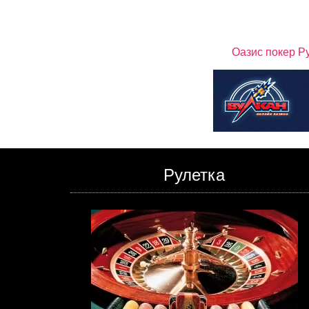
Оазис покер
Ру
Рулетка