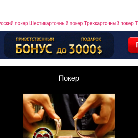
сский покер
Шестикарточный покер
Трехкарточный покер
Т
Покер