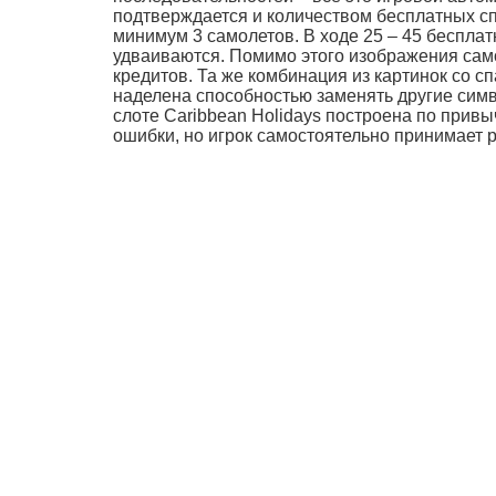
подтверждается и количеством бесплатных сп
минимум 3 самолетов. В ходе 25 – 45 беспл
удваиваются. Помимо этого изображения само
кредитов. Та же комбинация из картинок со с
наделена способностью заменять другие симв
слоте Caribbean Holidays построена по привы
ошибки, но игрок самостоятельно принимает р