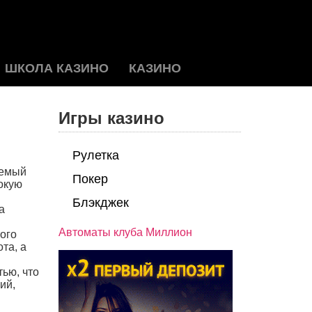
ШКОЛА КАЗИНО
КАЗИНО
Игры казино
Рулетка
аемый
Покер
окую
Блэкджек
а
Автоматы клуба Миллион
ого
та, а
тью, что
ий,