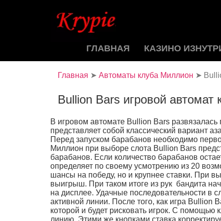
ГЛАВНАЯ
КАЗИНО ИЗНУТР
Главная
➤
Автоматы клуба Миллион
➤
Bull
Bullion Bars игровой автомат
В игровом автомате Bullion Bars развязалась
представляет собой классический вариант аз
Перед запуском барабанов необходимо перво
Миллион при выборе слота Bullion Bars предс
барабанов. Если количество барабанов остае
определяет по своему усмотрению из 20 возм
шансы на победу, но и крупнее ставки. При 
выигрыш. При таком итоге из рук бандита на
на дисплее. Удачные последовательности в сл
активной линии. После того, как игра Bullion
которой и будет рисковать игрок. С помощью 
линию. Этими же кнопками ставка корректиру