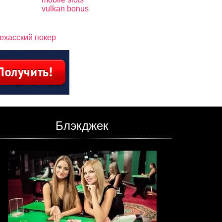
vulkan bonus
ехасский покер
Блэкджек