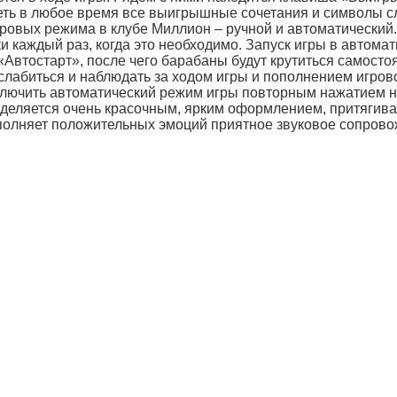
еть в любое время все выигрышные сочетания и символы с
гровых режима в клубе Миллион – ручной и автоматический
и каждый раз, когда это необходимо. Запуск игры в автома
Автостарт», после чего барабаны будут крутиться самосто
сслабиться и наблюдать за ходом игры и пополнением игров
ключить автоматический режим игры повторным нажатием 
выделяется очень красочным, ярким оформлением, притяги
полняет положительных эмоций приятное звуковое сопрово