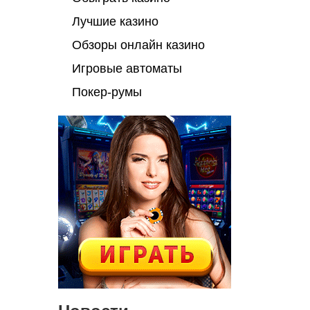
Лучшие казино
Обзоры онлайн казино
Игровые автоматы
Покер-румы