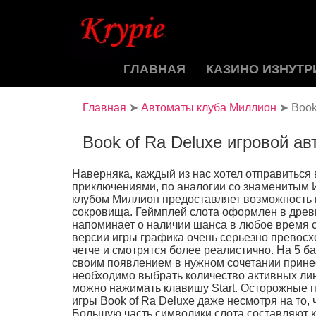
ГЛАВНАЯ
КАЗИНО ИЗНУТР
Главная
➤
Автоматы клуба Миллион
➤
Book
Book of Ra Deluxe игровой а
Наверняка, каждый из нас хотел отправитьс
приключениями, по аналогии со знаменитым И
клубом Миллион предоставляет возможность н
сокровища. Геймплей слота оформлен в древн
напоминает о наличии шанса в любое время с
версии игры графика очень серьезно превос
четче и смотрятся более реалистично. На 5 б
своим появлением в нужном сочетании прине
необходимо выбрать количество активных лини
можно нажимать клавишу Start. Осторожные 
игры Book of Ra Deluxe даже несмотря на то,
Большую часть символики слота составляют к