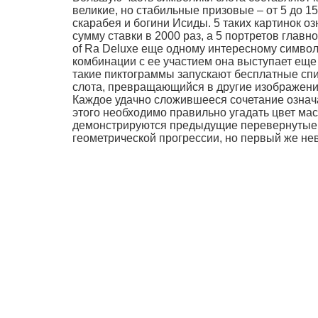
великие, но стабильные призовые – от 5 до 1
скарабея и богини Исиды. 5 таких картинок о
сумму ставки в 2000 раз, а 5 портретов главн
of Ra Deluxe еще одному интересному символ
комбинации с ее участием она выступает еще и
такие пиктограммы запускают бесплатные спин
слота, превращающийся в другие изображени
Каждое удачно сложившееся сочетание означ
этого необходимо правильно угадать цвет мас
демонстрируются предыдущие перевернутые 
геометрической прогрессии, но первый же нев