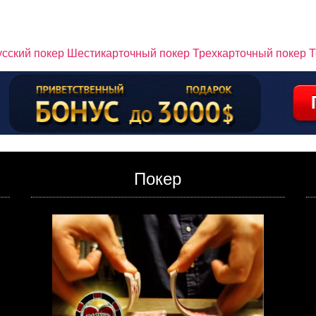
сский покер
Шестикарточный покер
Трехкарточный покер
Т
Покер