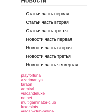
Новости
Статьи часть первая
Статьи часть вторая
Статьи часть третья
Новости часть первая
Новости часть вторая
Новости часть третья
Новости часть четвертая
playfortuna
azartmaniya
faraon
admiral
vulcandeluxe
netbet
multigaminator-club
luxorslots
vulcan-club-online