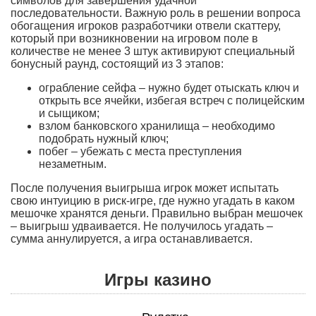
символов для завершения удачной
последовательности. Важную роль в решении вопроса
обогащения игроков разработчики отвели скаттеру,
который при возникновении на игровом поле в
количестве не менее 3 штук активируют специальный
бонусный раунд, состоящий из 3 этапов:
ограбление сейфа – нужно будет отыскать ключ и
открыть все ячейки, избегая встреч с полицейским
и сыщиком;
взлом банковского хранилища – необходимо
подобрать нужный ключ;
побег – убежать с места преступления
незаметным.
После получения выигрыша игрок может испытать
свою интуицию в риск-игре, где нужно угадать в каком
мешочке хранятся деньги. Правильно выбран мешочек
– выигрыш удваивается. Не получилось угадать –
сумма аннулируется, а игра останавливается.
Игры казино