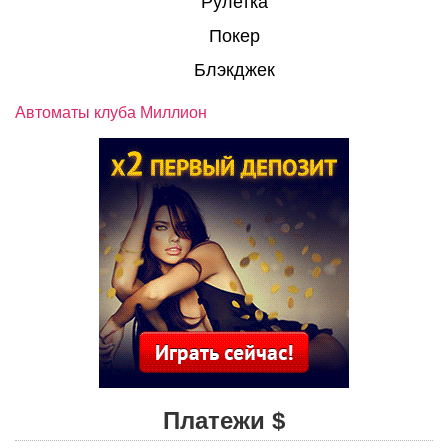
Рулетка
Покер
Блэкджек
Автоматы клуба Миллион
Платежи $