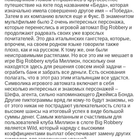
путешествие на яхте под названием «Беда», которая
изначально имела совершенно другое имя – «Победа».
Затем в их компанию влился еще и Фукс. В знаменитом
мультфильме было 2 очень интересных персонажа,
которые перенеслись в игровой автомат Big Robbery и
продолжают радовать своих уже взрослых
почитателей. Это два итальянских гангстера, которые,
впрочем, на своем родном языке говорили также
плохо, как и на русском. К тому же, они были
неисправимыми растяпами. Но все это им не мешает в
игре Big Robbery клуба Миллион, поскольку они
находятся здесь для решения совсем иной задачи –
ограбить банк и забрать все деньги. Есть основания
полагать, что в этот раз этим итальянцам все удастся.
Символика игрового автомата включает в себя
несколько интересных и знакомых персонажей –
Шефа, агента, сильно напоминающего Джеймса Бонда.
Другие пиктограммы вряд ли кому-то будут знакомы, но
от этого никак не пострадают увлекательность слота и
высокие шансы на итоговый успех в виде большой
суммы денег. Самым желанным и счастливым для
пользователей клуба Миллион в слоте Big Robbery
является Wild, который наряду с высокими
коэффициентами выплат обеспечивает замену других