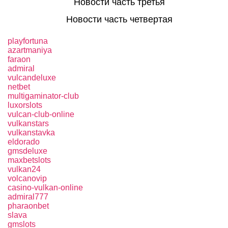
Новости часть третья
Новости часть четвертая
playfortuna
azartmaniya
faraon
admiral
vulcandeluxe
netbet
multigaminator-club
luxorslots
vulcan-club-online
vulkanstars
vulkanstavka
eldorado
gmsdeluxe
maxbetslots
vulkan24
volcanovip
casino-vulkan-online
admiral777
pharaonbet
slava
gmslots