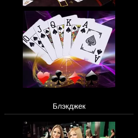
Блэкджек