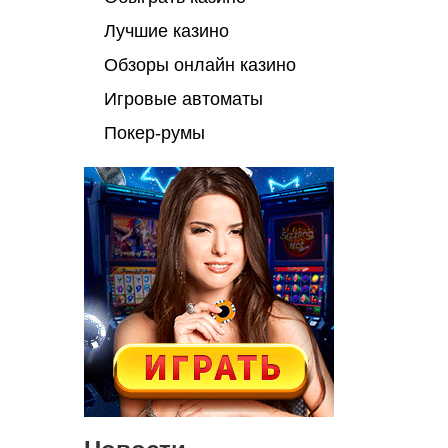
Лучшие казино
Обзоры онлайн казино
Игровые автоматы
Покер-румы