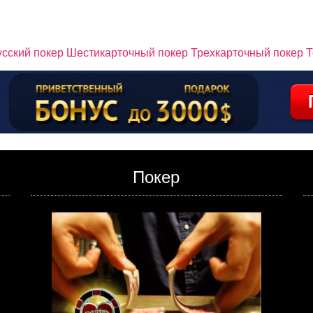
сский покер
Шестикарточный покер
Трехкарточный покер
Т
Покер