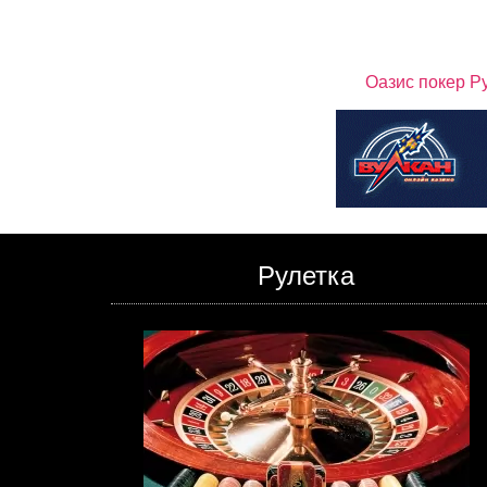
Оазис покер
Ру
Рулетка