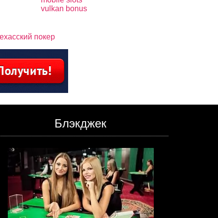
vulkan bonus
ехасский покер
Блэкджек