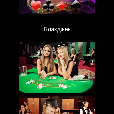
Блэкджек