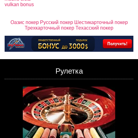
vulkan bonus
Оазис покер
Русский покер
Шестикарточный покер
Трехкарточный покер
Техасский покер
Рулетка