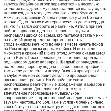
запуска барабанов игрок переносится на несколько
столетий назад, где ему предоставляется шанс увидеть
агонию когда-то могущественного и непобедимого
Рима. Бесстрашный Аттила появился у стен Вечного
города. Одно только имя героя вселяло ужас в сердца
те, кто пытался оспорить его величие. Аттила привел
войско варваров, одетых в звериные шкуры и
расправлявшихся со всеми, кто пытался встать у них
на пути. Игроку предстоит временно стать
сподвижником великого война и вместе начать поход
на Рим по кровавым дорогам войны. И вот после
множества сражений и битв отряд Аттила оказывается
у стен Рима. После решающего сражения город пал
под напором диких варваров. Щедрый справедливый
полководец поровну поделит завоеванные трофеи, в
том числе достанется и игроку. Эмоций при игре в Attila
в клубе Миллион добавит детально прорисованная
насыщенная графика. На барабанах слота
расположены реалистичные изображения варваров и
их сторонников. Дополняет и без того яркое
впечатление потрясающее музыкальное
сопровождение – торжественной мелодии , сменяемые
звуками настоящего боя. Такие условия очень сильно
способствуют настрою на игру и создают невероятною