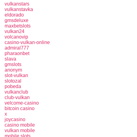
vulkanstars
vulkanstavka
eldorado
gmsdeluxe
maxbetslots
vulkan24
volcanovip
casino-vulkan-online
admiral777
pharaonbet
slava
gmslots
anonym
slot-vulkan
slotozal
pobeda
vulkanclub
club-vulkan
velcome-casino
bitcoin casino
x
joycasino
casino mobile
vulkan mobile
mobile slots